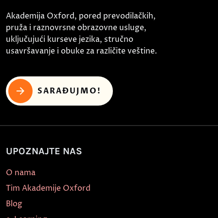
Akademija Oxford, pored prevodilačkih,
pruža i raznovrsne obrazovne usluge,
uključujući kurseve jezika, stručno
usavršavanje i obuke za različite veštine.
SARAĐUJMO!
UPOZNAJTE NAS
O nama
Tim Akademije Oxford
Blog