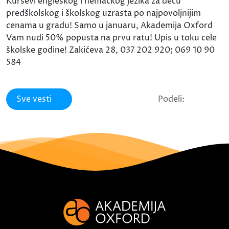
Kursevi engleskog i nemačkog jezika za decu
predškolskog i školskog uzrasta po najpovoljnijim
cenama u gradu! Samo u januaru, Akademija Oxford
Vam nudi 50% popusta na prvu ratu! Upis u toku cele
školske godine! Zakićeva 28, 037 202 920; 069 10 90
584
Sve vesti
Podeli: