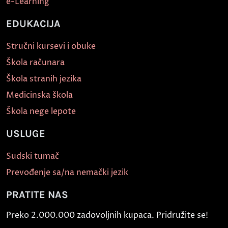
e-Learning
EDUKACIJA
Stručni kursevi i obuke
Škola računara
Škola stranih jezika
Medicinska škola
Škola nege lepote
USLUGE
Sudski tumač
Prevođenje sa/na nemački jezik
PRATITE NAS
Preko 2.000.000 zadovoljnih kupaca. Pridružite se!