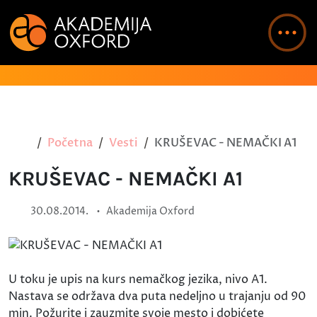
Početna
Vesti
KRUŠEVAC - NEMAČKI A1
KRUŠEVAC - NEMAČKI A1
•
30.08.2014.
Akademija Oxford
U toku je upis na kurs nemačkog jezika, nivo A1.
Nastava se održava dva puta nedeljno u trajanju od 90
min. Požurite i zauzmite svoje mesto i dobićete