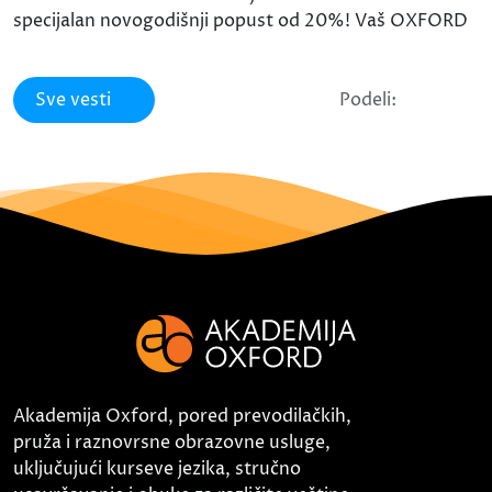
specijalan novogodišnji popust od 20%! Vaš OXFORD
Sve vesti
Podeli:
Akademija Oxford, pored prevodilačkih,
pruža i raznovrsne obrazovne usluge,
uključujući kurseve jezika, stručno