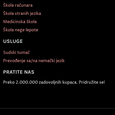
Škola računara
Škola stranih jezika
Medicinska škola
Škola nege lepote
USLUGE
Sudski tumač
Prevođenje sa/na nemački jezik
PRATITE NAS
Preko 2.000.000 zadovoljnih kupaca. Pridružite se!