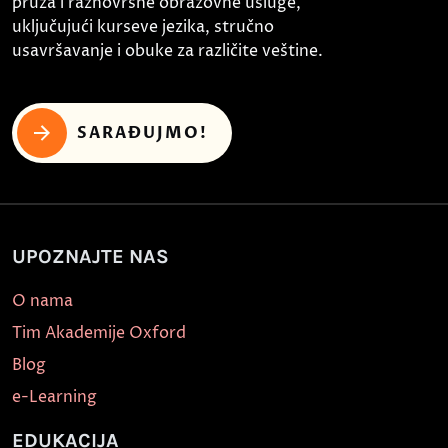
pruža i raznovrsne obrazovne usluge,
uključujući kurseve jezika, stručno
usavršavanje i obuke za različite veštine.
SARAĐUJMO!
UPOZNAJTE NAS
O nama
Tim Akademije Oxford
Blog
e-Learning
EDUKACIJA