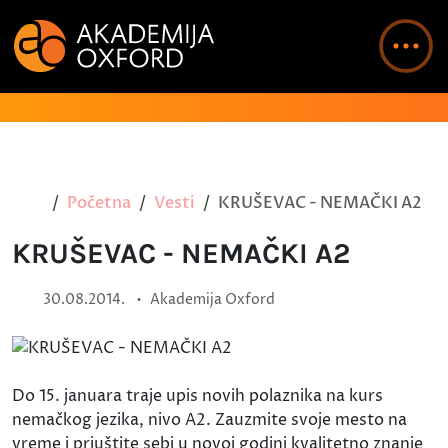
Početna
Vesti
KRUŠEVAC - NEMAČKI A2
KRUŠEVAC - NEMAČKI A2
•
30.08.2014.
Akademija Oxford
Do 15. januara traje upis novih polaznika na kurs
nemačkog jezika, nivo A2. Zauzmite svoje mesto na
vreme i priuštite sebi u novoj godini kvalitetno znanje