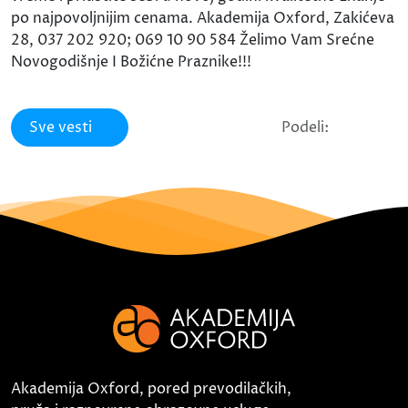
po najpovoljnijim cenama. Akademija Oxford, Zakićeva
28, 037 202 920; 069 10 90 584 Želimo Vam Srećne
Novogodišnje I Božićne Praznike!!!
Sve vesti
Podeli:
Akademija Oxford, pored prevodilačkih,