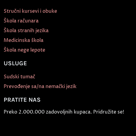
Stručni kursevi i obuke
Škola računara
Škola stranih jezika
Medicinska škola
Škola nege lepote
USLUGE
Sudski tumač
Prevođenje sa/na nemački jezik
PRATITE NAS
Preko 2.000.000 zadovoljnih kupaca. Pridružite se!