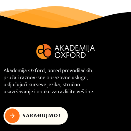
Akademija Oxford, pored prevodilačkih,
pruža i raznovrsne obrazovne usluge,
uključujući kurseve jezika, stručno
usavršavanje i obuke za različite veštine.
SARAĐUJMO!