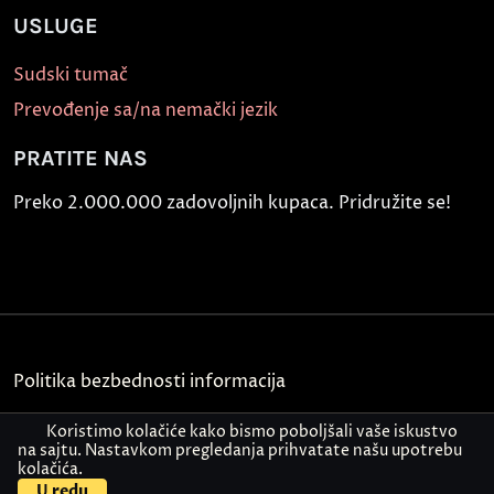
USLUGE
Sudski tumač
Prevođenje sa/na nemački jezik
PRATITE NAS
Preko 2.000.000 zadovoljnih kupaca. Pridružite se!
Politika bezbednosti informacija
Kontakt
Koristimo kolačiće kako bismo poboljšali vaše iskustvo
na sajtu. Nastavkom pregledanja prihvatate našu upotrebu
kolačića.
© Akademija Oxford 2026.
U redu