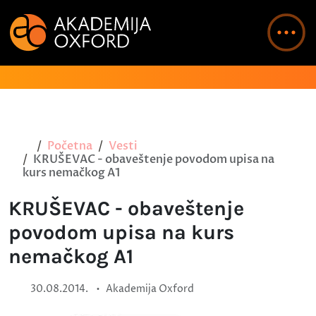
Početna
Vesti
KRUŠEVAC - obaveštenje povodom upisa na
kurs nemačkog A1
KRUŠEVAC - obaveštenje
povodom upisa na kurs
nemačkog A1
•
30.08.2014.
Akademija Oxford