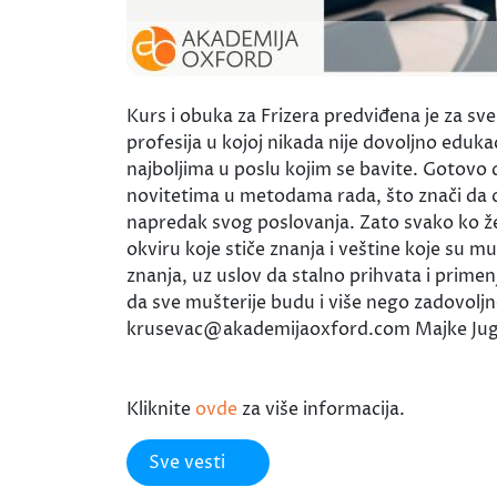
Kurs i obuka za Frizera predviđena je za sve
profesija u kojoj nikada nije dovoljno eduk
najboljima u poslu kojim se bavite. Gotovo 
novitetima u metodama rada, što znači da od
napredak svog poslovanja. Zato svako ko že
okviru koje stiče znanja i veštine koje su m
znanja, uz uslov da stalno prihvata i primen
da sve mušterije budu i više nego zadovol
krusevac@akademijaoxford.com Majke Ju
Kliknite
ovde
za više informacija.
Sve vesti