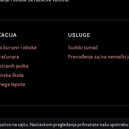
ACIJA
USLUGE
i kursevi i obuke
Sudski tumač
 računara
Prevođenje sa/na nemački j
stranih jezika
inska škola
nege lepote
kustvo na sajtu. Nastavkom pregledanja prihvatate našu upotrebu 