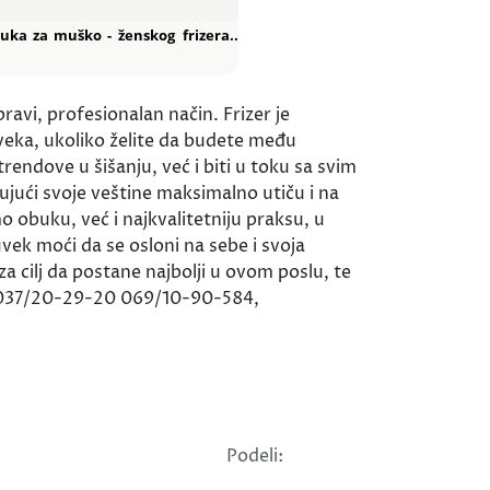
ravi, profesionalan način. Frizer je
 veka, ukoliko želite da budete među
endove u šišanju, već i biti u toku sa svim
ujući svoje veštine maksimalno utiču i na
obuku, već i najkvalitetniju praksu, u
uvek moći da se osloni na sebe i svoja
a cilj da postane najbolji u ovom poslu, te
 : 037/20-29-20 069/10-90-584,
Podeli: