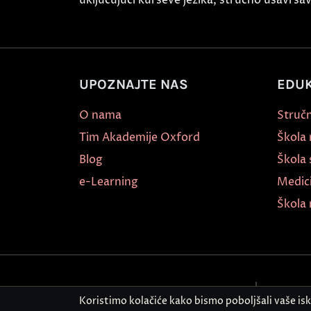
UPOZNAJTE NAS
EDUK
O nama
Stručn
Tim Akademije Oxford
Škola
Blog
Škola 
e-Learning
Medic
Škola 
Politika bezbednosti informacija
Kontakt
Koristimo kolačiće kako bismo poboljšali vaše is