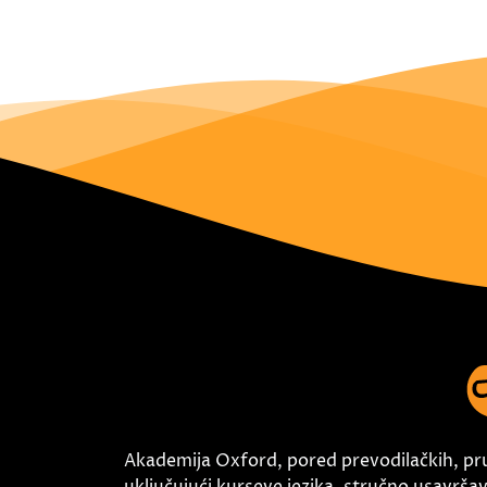
Akademija Oxford, pored prevodilačkih, pr
uključujući kurseve jezika, stručno usavršava