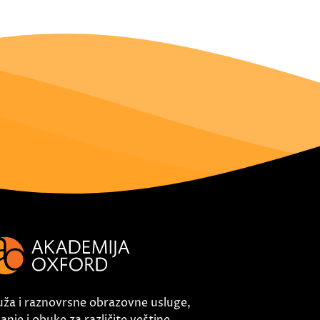
uža i raznovrsne obrazovne usluge,
nje i obuke za različite veštine.