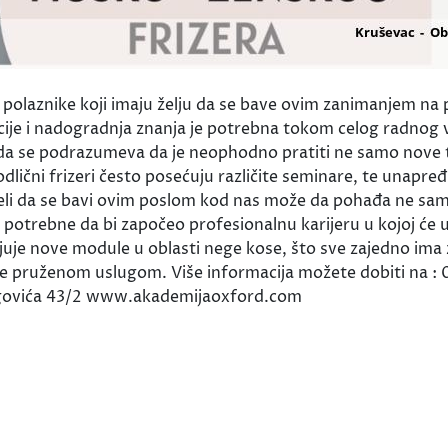
 polaznike koji imaju želju da se bave ovim zanimanjem na p
acije i nadogradnja znanja je potrebna tokom celog radnog
da se podrazumeva da je neophodno pratiti ne samo nove tr
lični frizeri često posećuju različite seminare, te unapređ
li da se bavi ovim poslom kod nas može da pohađa ne samo 
u potrebne da bi započeo profesionalnu karijeru u kojoj će 
juje nove module u oblasti nege kose, što sve zajedno ima z
jne pruženom uslugom. Više informacija možete dobiti na
govića 43/2 www.akademijaoxford.com