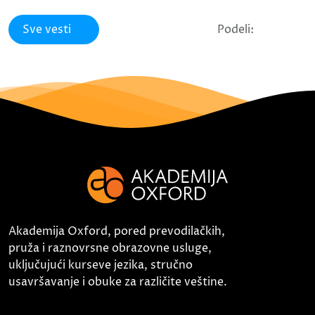
Sve vesti
Podeli:
Akademija Oxford, pored prevodilačkih,
pruža i raznovrsne obrazovne usluge,
uključujući kurseve jezika, stručno
usavršavanje i obuke za različite veštine.