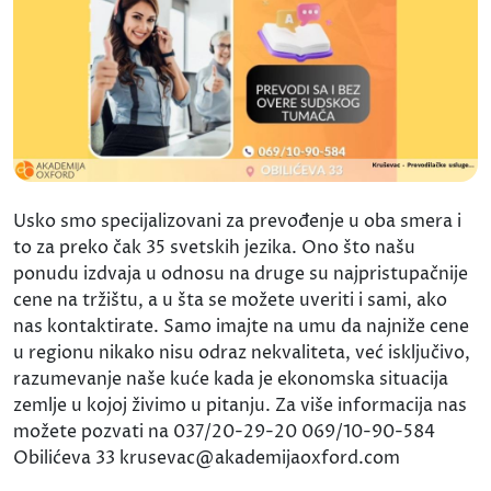
Usko smo specijalizovani za prevođenje u oba smera i
to za preko čak 35 svetskih jezika. Ono što našu
ponudu izdvaja u odnosu na druge su najpristupačnije
cene na tržištu, a u šta se možete uveriti i sami, ako
nas kontaktirate. Samo imajte na umu da najniže cene
u regionu nikako nisu odraz nekvaliteta, već isključivo,
razumevanje naše kuće kada je ekonomska situacija
zemlje u kojoj živimo u pitanju. Za više informacija nas
možete pozvati na 037/20-29-20 069/10-90-584
Obilićeva 33 krusevac@akademijaoxford.com