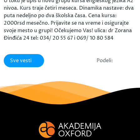
U toku je upis u novu grupu kursa engleskog jezika A2
nivoa. Kurs traje četiri meseca. Dinamika nastave: dva
puta nedeljno po dva školska časa. Cena kursa:
2000rsd mesečno. Prijavite se na vreme i osigurajte
svoje mesto u grupi! Očekujemo Vas! ulica: dr Zorana
Đinđića 24 tel: 034/ 20 55 67 i 069/ 10 80 584
Sve vesti
Podeli: