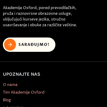
Akademija Oxford, pored prevodilačkih,
pruža i raznovrsne obrazovne usluge,
uključujući kurseve jezika, stručno
usavršavanje i obuke za različite veštine.
SARAĐUJMO!
UPOZNAJTE NAS
O nama
Tim Akademije Oxford
Blog