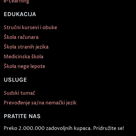
e-Learning
EDUKACIJA
Stručni kursevi i obuke
Škola računara
Škola stranih jezika
Medicinska škola
Škola nege lepote
USLUGE
Sudski tumač
Prevođenje sa/na nemački jezik
PRATITE NAS
Preko 2.000.000 zadovoljnih kupaca. Pridružite se!