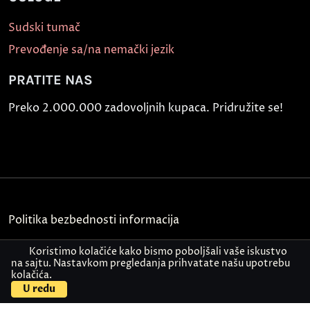
Sudski tumač
Prevođenje sa/na nemački jezik
PRATITE NAS
Preko 2.000.000 zadovoljnih kupaca. Pridružite se!
Politika bezbednosti informacija
Kontakt
Koristimo kolačiće kako bismo poboljšali vaše iskustvo
na sajtu. Nastavkom pregledanja prihvatate našu upotrebu
kolačića.
© Akademija Oxford 2026.
U redu