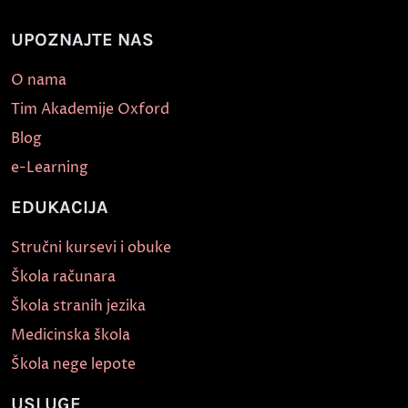
UPOZNAJTE NAS
O nama
Tim Akademije Oxford
Blog
e-Learning
EDUKACIJA
Stručni kursevi i obuke
Škola računara
Škola stranih jezika
Medicinska škola
Škola nege lepote
USLUGE