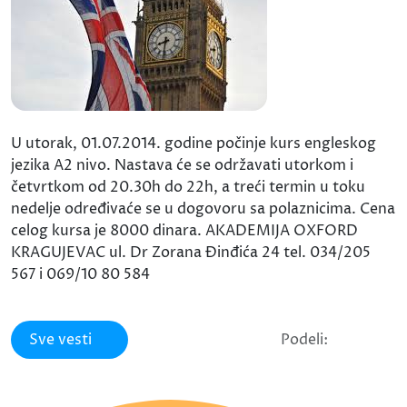
U utorak, 01.07.2014. godine počinje kurs engleskog
jezika A2 nivo. Nastava će se održavati utorkom i
četvrtkom od 20.30h do 22h, a treći termin u toku
nedelje određivaće se u dogovoru sa polaznicima. Cena
celog kursa je 8000 dinara. AKADEMIJA OXFORD
KRAGUJEVAC ul. Dr Zorana Đinđića 24 tel. 034/205
567 i 069/10 80 584
Sve vesti
Podeli: