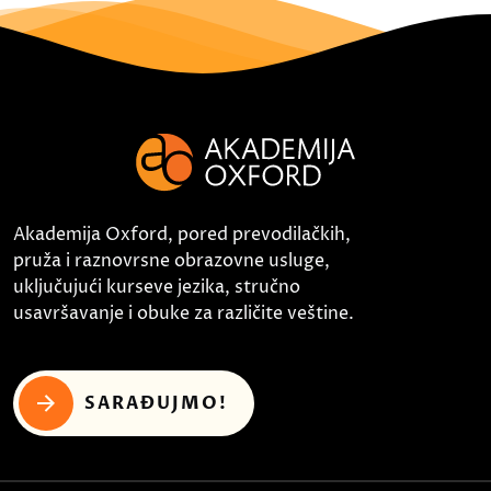
Akademija Oxford, pored prevodilačkih,
pruža i raznovrsne obrazovne usluge,
uključujući kurseve jezika, stručno
usavršavanje i obuke za različite veštine.
SARAĐUJMO!