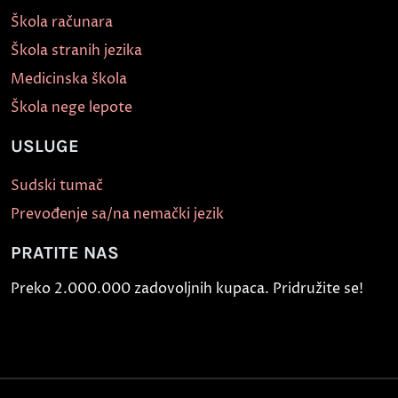
Škola računara
Škola stranih jezika
Medicinska škola
Škola nege lepote
USLUGE
Sudski tumač
Prevođenje sa/na nemački jezik
PRATITE NAS
Preko 2.000.000 zadovoljnih kupaca. Pridružite se!