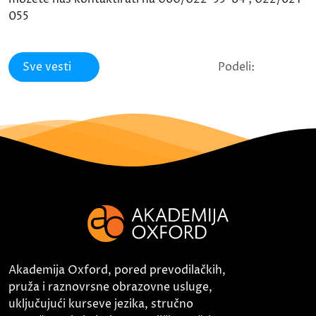
055
Sve vesti
Podeli:
Akademija Oxford, pored prevodilačkih,
pruža i raznovrsne obrazovne usluge,
uključujući kurseve jezika, stručno