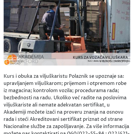
Kurs i obuka za viljuškaristu Polaznik se upoznaje sa:
upravljanjem viljuškarom; prijemom i otpremom robe
iz magacina; kontrolom vozila; procedurama rada;
bezbednosti na radu. Ukoliko već radite na poslovima
viljuškariste ali nemate adekvatan sertifikat, u
Akademiji možete izaći na proveru znanja na osnovu
rada i steći Akreditovani sertifikat priznat od strane
Nacionalne službe za zapošljavanje. Za više informacija
možete nas kontaktirati na 060/022-55-84 ; 022/621-