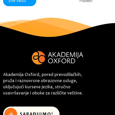
Sve vesti
Podeli:
Akademija Oxford, pored prevodilačkih,
pruža i raznovrsne obrazovne usluge,
uključujući kurseve jezika, stručno
usavršavanje i obuke za različite veštine.
SARAĐUJMO!