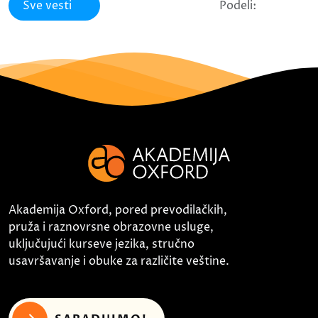
Sve vesti
Podeli:
Akademija Oxford, pored prevodilačkih,
pruža i raznovrsne obrazovne usluge,
uključujući kurseve jezika, stručno
usavršavanje i obuke za različite veštine.