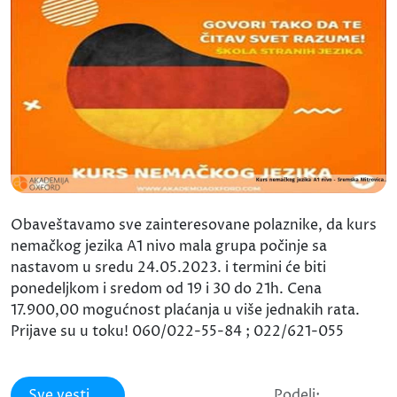
Obaveštavamo sve zainteresovane polaznike, da kurs
nemačkog jezika A1 nivo mala grupa počinje sa
nastavom u sredu 24.05.2023. i termini će biti
ponedeljkom i sredom od 19 i 30 do 21h. Cena
17.900,00 mogućnost plaćanja u više jednakih rata.
Prijave su u toku! 060/022-55-84 ; 022/621-055
Sve vesti
Podeli: