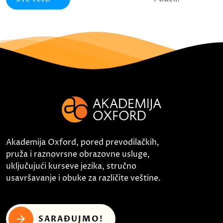
Akademija Oxford, pored prevodilačkih,
pruža i raznovrsne obrazovne usluge,
uključujući kurseve jezika, stručno
usavršavanje i obuke za različite veštine.
SARAĐUJMO!