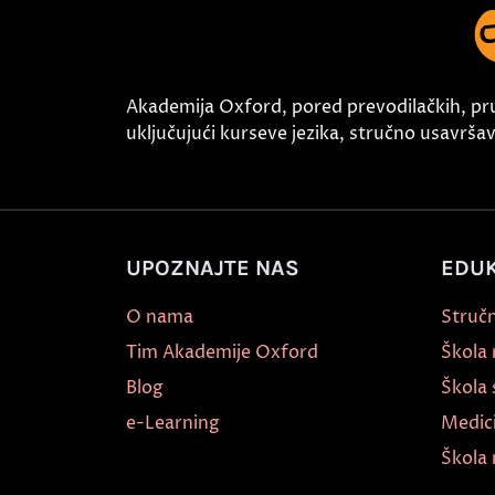
Akademija Oxford, pored prevodilačkih, pr
uključujući kurseve jezika, stručno usavršava
UPOZNAJTE NAS
EDUK
O nama
Stručn
Tim Akademije Oxford
Škola
Blog
Škola 
e-Learning
Medic
Škola 