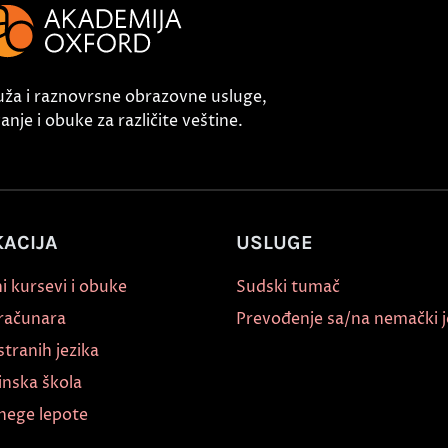
uža i raznovrsne obrazovne usluge,
nje i obuke za različite veštine.
ACIJA
USLUGE
i kursevi i obuke
Sudski tumač
 računara
Prevođenje sa/na nemački j
stranih jezika
inska škola
nege lepote