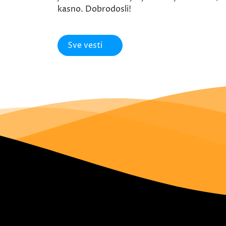
kasno. Dobrodosli!
Sve vesti