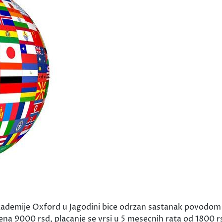
kademije Oxford u Jagodini bice odrzan sastanak povodo
cena 9000 rsd, placanje se vrsi u 5 mesecnih rata od 1800 rs