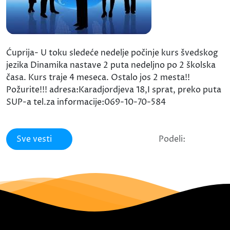
Ćuprija- U toku sledeće nedelje počinje kurs švedskog
jezika Dinamika nastave 2 puta nedeljno po 2 školska
časa. Kurs traje 4 meseca. Ostalo jos 2 mesta!!
Požurite!!! adresa:Karadjordjeva 18,I sprat, preko puta
SUP-a tel.za informacije:069-10-70-584
Sve vesti
Podeli: