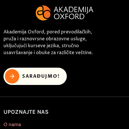
Akademija Oxford, pored prevodilačkih,
pruža i raznovrsne obrazovne usluge,
uključujući kurseve jezika, stručno
usavršavanje i obuke za različite veštine.
SARAĐUJMO!
UPOZNAJTE NAS
O nama