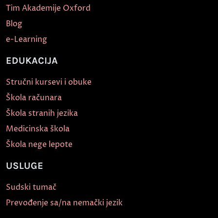
Tim Akademije Oxford
Blog
e-Learning
EDUKACIJA
Stručni kursevi i obuke
Škola računara
Škola stranih jezika
Medicinska škola
Škola nege lepote
USLUGE
Sudski tumač
Prevođenje sa/na nemački jezik