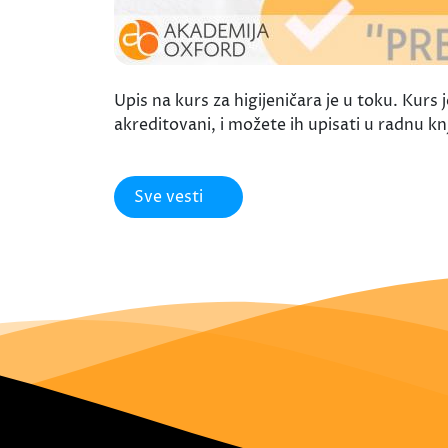
Upis na kurs za higijeničara je u toku. Kurs 
akreditovani, i možete ih upisati u radnu k
Sve vesti