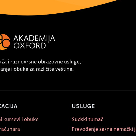
uža i raznovrsne obrazovne usluge,
nje i obuke za različite veštine.
ACIJA
USLUGE
i kursevi i obuke
Sudski tumač
 računara
Prevođenje sa/na nemački j