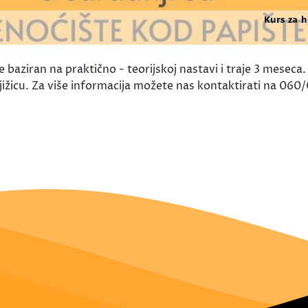
je baziran na praktično - teorijskoj nastavi i traje 3 meseca
njižicu. Za više informacija možete nas kontaktirati na 06