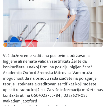
Već duže vreme radite na poslovima održavanja
higijene ali nemate validan sertifikat? Želite da
konkurišete u nekoj firmi na poziciju higijeničara?
Akademija Oxford Sremska Mitrovica Vam pruža
mogućnost da na osnovu rada izađete na polaganje
teorije i steknete akreditovan sertifikat koji možete
upisati u radnu knjižicu. Za više informacija možete nas
kontaktirati na 060/022-55-84 ; 022/621-055
#akademijaoxford