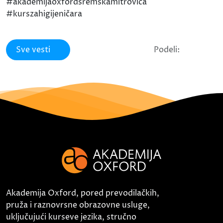
#akademijaoxfordsremskamitrovica
#kurszahigijeničara
Sve vesti
Podeli:
Akademija Oxford, pored prevodilačkih,
pruža i raznovrsne obrazovne usluge,
uključujući kurseve jezika, stručno