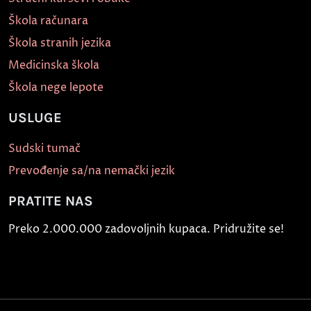
Škola računara
Škola stranih jezika
Medicinska škola
Škola nege lepote
USLUGE
Sudski tumač
Prevođenje sa/na nemački jezik
PRATITE NAS
Preko 2.000.000 zadovoljnih kupaca. Pridružite se!