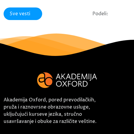
Sve vesti
Podeli:
Akademija Oxford, pored prevodilačkih,
pruža i raznovrsne obrazovne usluge,
uključujući kurseve jezika, stručno
usavršavanje i obuke za različite veštine.