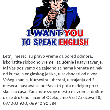
Letnji meseci su pravo vreme da pored odmora,
iskoristite slobodno vreme i za učenje i usavršavanje.
Mi Vas pozivamo da zajedno sa nama krenete na neki
od kurseva engleskog jezika, u zavisnosti od nivoa
Vašeg znanja. Kursevi su ubrzani, u trajanju od 2
meseca, nastava se održava tri puta nedeljno po tri
školska časa. Zauzmite svoje mesto na vreme, dođite
da se družimo i učimo! Očekujemo Vas! Zakićeva 28,
037 202 920; 069 10 90 584