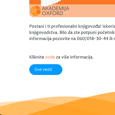
Postani i ti profesionalni knjigovođa! Iskori
knjigovodstva. Bilo da ste potpuni početnik 
informacija pozovite na 060/018-30-44 ili n
Kliknite
ovde
za više informacija.
Sve vesti