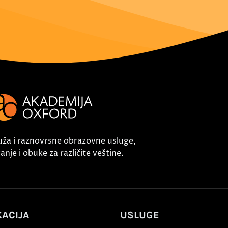
uža i raznovrsne obrazovne usluge,
nje i obuke za različite veštine.
ACIJA
USLUGE