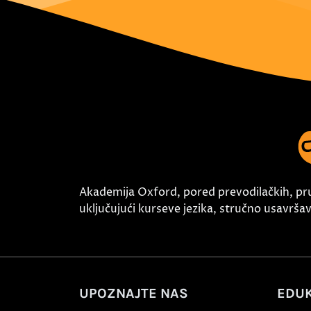
Akademija Oxford, pored prevodilačkih, pr
uključujući kurseve jezika, stručno usavršava
UPOZNAJTE NAS
EDUK