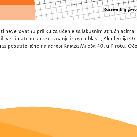
sti neverovatnu priliku za učenje sa iskusnim stručnjacima i
ili već imate neko predznanje iz ove oblasti, Akademija Oxfo
as posetite lično na adresi Knjaza Miloša 40, u Pirotu. O