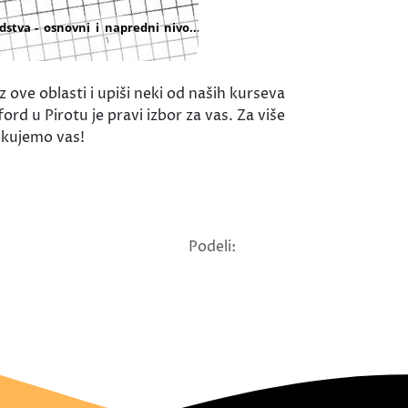
z ove oblasti i upiši neki od naših kurseva
rd u Pirotu je pravi izbor za vas. Za više
čekujemo vas!
Podeli: