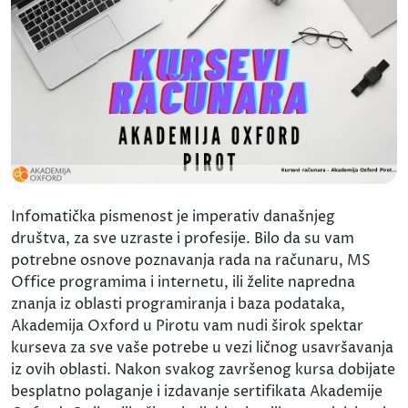
Infomatička pismenost je imperativ današnjeg
društva, za sve uzraste i profesije. Bilo da su vam
potrebne osnove poznavanja rada na računaru, MS
Office programima i internetu, ili želite napredna
znanja iz oblasti programiranja i baza podataka,
Akademija Oxford u Pirotu vam nudi širok spektar
kurseva za sve vaše potrebe u vezi ličnog usavršavanja
iz ovih oblasti. Nakon svakog završenog kursa dobijate
besplatno polaganje i izdavanje sertifikata Akademije