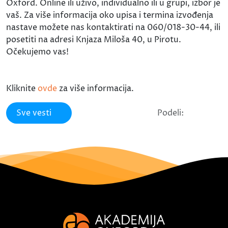
Oxford. Online ili uživo, individualno ili u grupi, izbor je
vaš. Za više informacija oko upisa i termina izvođenja
nastave možete nas kontaktirati na 060/018-30-44, ili
posetiti na adresi Knjaza Miloša 40, u Pirotu.
Očekujemo vas!
Kliknite
ovde
za više informacija.
Sve vesti
Podeli: