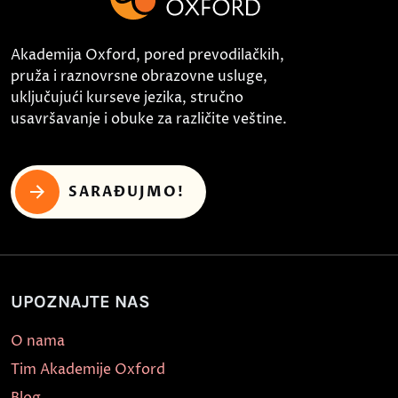
Akademija Oxford, pored prevodilačkih,
pruža i raznovrsne obrazovne usluge,
uključujući kurseve jezika, stručno
usavršavanje i obuke za različite veštine.
SARAĐUJMO!
UPOZNAJTE NAS
O nama
Tim Akademije Oxford
Blog