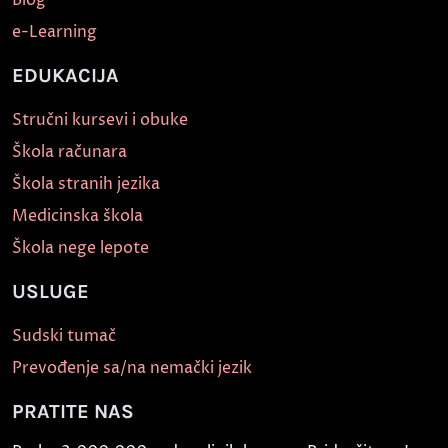
e-Learning
EDUKACIJA
Stručni kursevi i obuke
Škola računara
Škola stranih jezika
Medicinska škola
Škola nege lepote
USLUGE
Sudski tumač
Prevođenje sa/na nemački jezik
PRATITE NAS