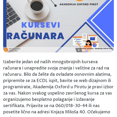
Izaberite jedan od naših mnogobrojnih kurseva
računara i unapredite svoja znanja i veštine za rad na
računaru. Bilo da želite da ovladate osnovnim alatima,
pripremite se za ECDL ispit, bavite se web dizajnom ili
programirate, Akademija Oxford u Pirotu je pravi izbor
za vas. Nakon svakog uspešno završenog kursa za vas
organizujemo besplatno polaganje i izdavanje
sertifikata. Prijavite se na 060/018-30-44 ili nas
posetite lično na adresi Knjaza Miloša 40. Očekujemo