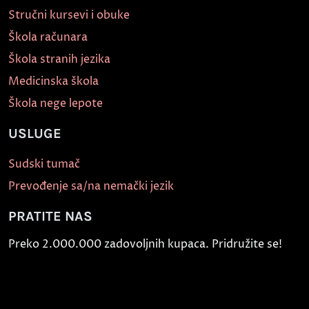
Stručni kursevi i obuke
Škola računara
Škola stranih jezika
Medicinska škola
Škola nege lepote
USLUGE
Sudski tumač
Prevođenje sa/na nemački jezik
PRATITE NAS
Preko 2.000.000 zadovoljnih kupaca. Pridružite se!