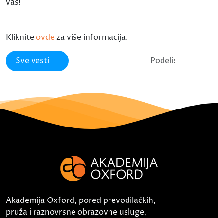
vas!
Kliknite
ovde
za više informacija.
Sve vesti
Podeli:
Akademija Oxford, pored prevodilačkih,
pruža i raznovrsne obrazovne usluge,