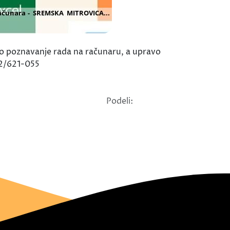
no poznavanje rada na računaru, a upravo
22/621-055
Podeli: