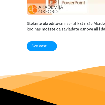
Steknite akreditovani sertifikat naše Akad
kod nas možete da savladate osnove ali i 
Sve vesti