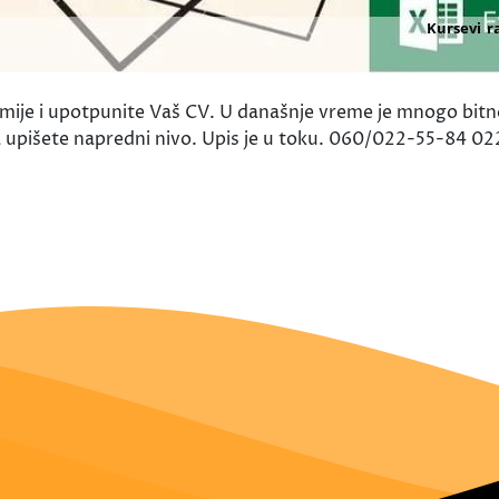
emije i upotpunite Vaš CV. U današnje vreme je mnogo bit
da upišete napredni nivo. Upis je u toku. 060/022-55-84 0