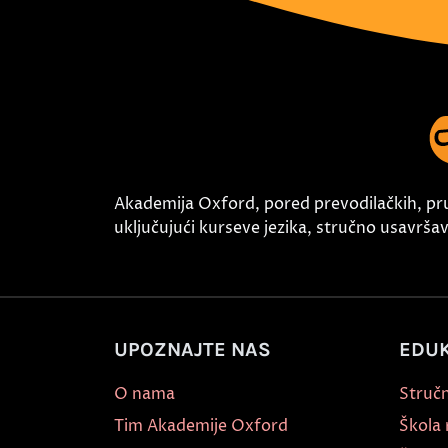
Akademija Oxford, pored prevodilačkih, pr
uključujući kurseve jezika, stručno usavršava
UPOZNAJTE NAS
EDUK
O nama
Stručn
Tim Akademije Oxford
Škola