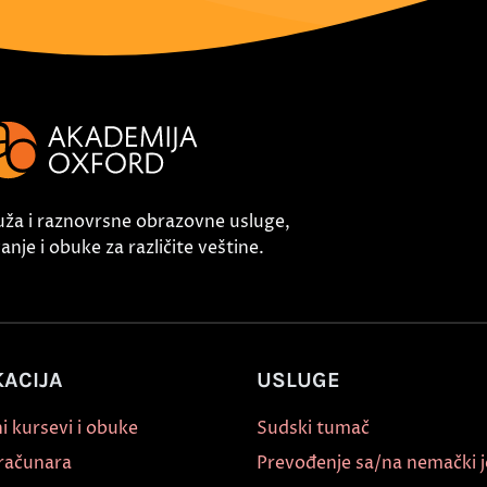
uža i raznovrsne obrazovne usluge,
nje i obuke za različite veštine.
ACIJA
USLUGE
i kursevi i obuke
Sudski tumač
 računara
Prevođenje sa/na nemački j