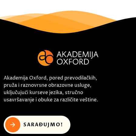
Akademija Oxford, pored prevodilačkih,
pruža i raznovrsne obrazovne usluge,
uključujući kurseve jezika, stručno
usavršavanje i obuke za različite veštine.
SARAĐUJMO!