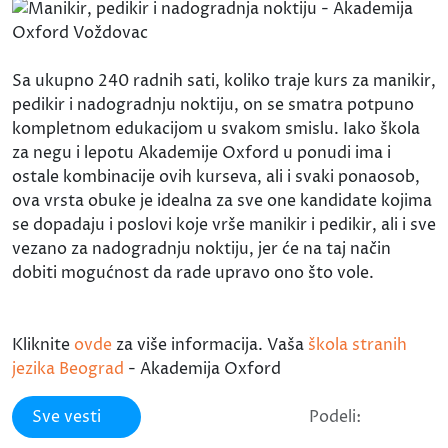
Sa ukupno 240 radnih sati, koliko traje kurs za manikir,
pedikir i nadogradnju noktiju, on se smatra potpuno
kompletnom edukacijom u svakom smislu. Iako škola
za negu i lepotu Akademije Oxford u ponudi ima i
ostale kombinacije ovih kurseva, ali i svaki ponaosob,
ova vrsta obuke je idealna za sve one kandidate kojima
se dopadaju i poslovi koje vrše manikir i pedikir, ali i sve
vezano za nadogradnju noktiju, jer će na taj način
dobiti mogućnost da rade upravo ono što vole.
Kliknite
ovde
za više informacija. Vaša
škola stranih
jezika Beograd
- Akademija Oxford
Sve vesti
Podeli: