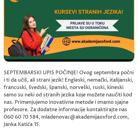
SEPTEMBARSKI UPIS POČINJE! Ovog septembra počni
i ti da učiš, ali strani jezik! Engleski, nemački, italijanski,
francuski, švedski, španski, norveški, ruski, kineski
samo su neki od stranih jezika koje možete naučiti kod
nas. Primenjujemo inovativne metode i imamo sjajne
profesore. Za dodatne informacije kontaktirajte nas
060 60 70 584, mladenovac@akademijaoxford.com,
Janka Katića 15.