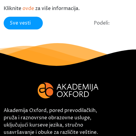
Kliknite
ovde
za više informacija.
Sve vesti
Podeli:
Akademija Oxford, pored prevodilačkih,
pruža i raznovrsne obrazovne usluge,
uključujući kurseve jezika, stručno
usavršavanje i obuke za različite veštine.