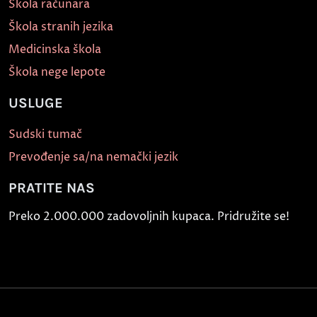
Škola računara
Škola stranih jezika
Medicinska škola
Škola nege lepote
USLUGE
Sudski tumač
Prevođenje sa/na nemački jezik
PRATITE NAS
Preko 2.000.000 zadovoljnih kupaca. Pridružite se!