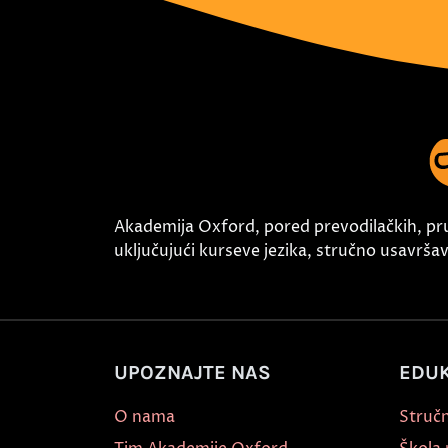
Akademija Oxford, pored prevodilačkih, pr
uključujući kurseve jezika, stručno usavršava
UPOZNAJTE NAS
EDUK
O nama
Stručn