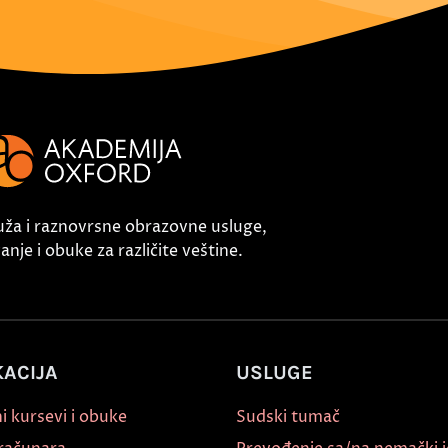
uža i raznovrsne obrazovne usluge,
nje i obuke za različite veštine.
ACIJA
USLUGE
i kursevi i obuke
Sudski tumač