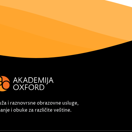
uža i raznovrsne obrazovne usluge,
nje i obuke za različite veštine.