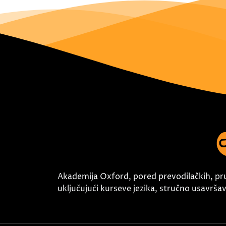
Akademija Oxford, pored prevodilačkih, pr
uključujući kurseve jezika, stručno usavršava