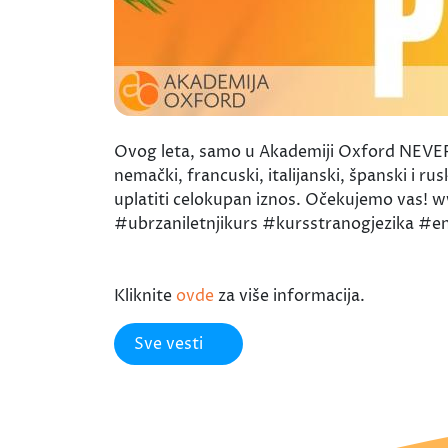
Ovog leta, samo u Akademiji Oxford NEVER
nemački, francuski, italijanski, španski i ru
uplatiti celokupan iznos. Očekujemo vas! 
#ubrzaniletnjikurs #kursstranogjezika #en
Kliknite
ovde
za više informacija.
Sve vesti