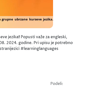
 jezika❗ Popusti važe za engleski,
. 08. 2024. godine. Pri upisu je potrebno
tranijezici #learninglanguages
Podeli: