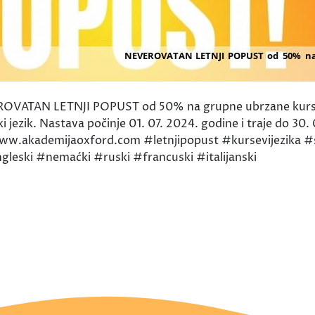
OVATAN LETNJI POPUST od 50% na grupne ubrzane kurseve
ski jezik. Nastava počinje 01. 07. 2024. godine i traje do 30
www.akademijaoxford.com #letnjipopust #kursevijezika #s
gleski #nemaćki #ruski #francuski #italijanski