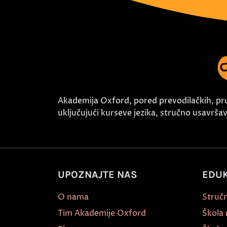
Akademija Oxford, pored prevodilačkih, pr
uključujući kurseve jezika, stručno usavršava
UPOZNAJTE NAS
EDUK
O nama
Stručn
Tim Akademije Oxford
Škola