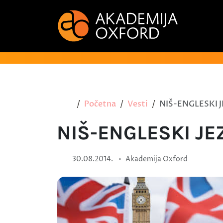
Početna
Vesti
NIŠ-ENGLESKI J
NIŠ-ENGLESKI JEZ
•
30.08.2014.
Akademija Oxford