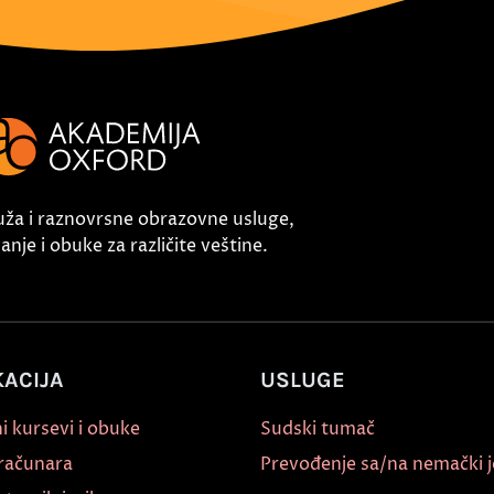
uža i raznovrsne obrazovne usluge,
nje i obuke za različite veštine.
ACIJA
USLUGE
i kursevi i obuke
Sudski tumač
 računara
Prevođenje sa/na nemački j