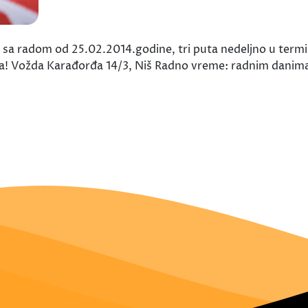
sa radom od 25.02.2014.godine, tri puta nedeljno u termin
ta! Vožda Karađorđa 14/3, Niš Radno vreme: radnim danim