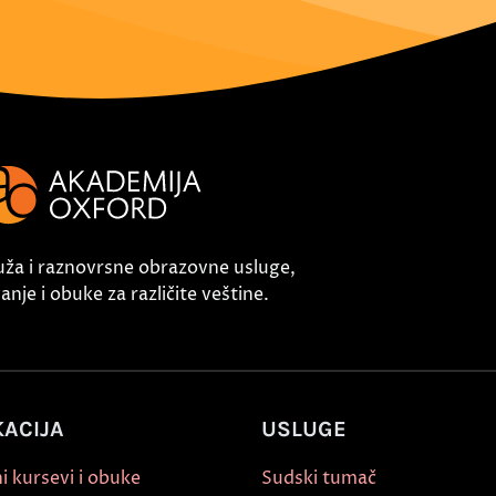
uža i raznovrsne obrazovne usluge,
nje i obuke za različite veštine.
ACIJA
USLUGE
i kursevi i obuke
Sudski tumač