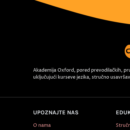
Akademija Oxford, pored prevodilačkih, pr
uključujući kurseve jezika, stručno usavršava
UPOZNAJTE NAS
EDUK
O nama
Stručn