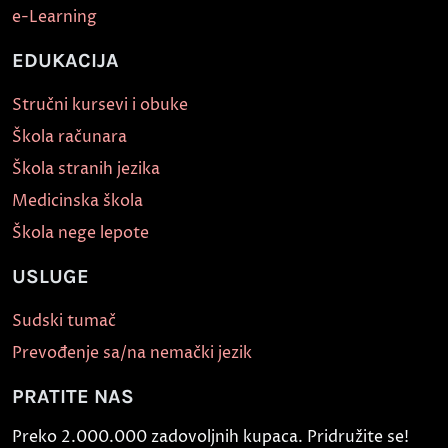
e-Learning
EDUKACIJA
Stručni kursevi i obuke
Škola računara
Škola stranih jezika
Medicinska škola
Škola nege lepote
USLUGE
Sudski tumač
Prevođenje sa/na nemački jezik
PRATITE NAS
Preko 2.000.000 zadovoljnih kupaca. Pridružite se!