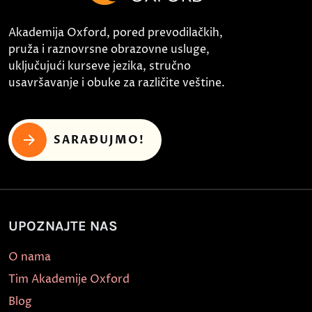
Akademija Oxford, pored prevodilačkih,
pruža i raznovrsne obrazovne usluge,
uključujući kurseve jezika, stručno
usavršavanje i obuke za različite veštine.
SARAĐUJMO!
UPOZNAJTE NAS
O nama
Tim Akademije Oxford
Blog