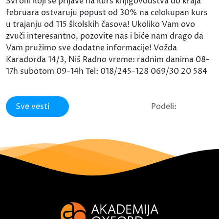
Svi oni koji se prijave na kurs knjigovodstva do kraja
februara ostvaruju popust od 30% na celokupan kurs
u trajanju od 115 školskih časova! Ukoliko Vam ovo
zvuči interesantno, pozovite nas i biće nam drago da
Vam pružimo sve dodatne informacije! Vožda
Karađorđa 14/3, Niš Radno vreme: radnim danima 08-
17h subotom 09-14h Tel: 018/245-128 069/30 20 584
Sve vesti
Podeli: