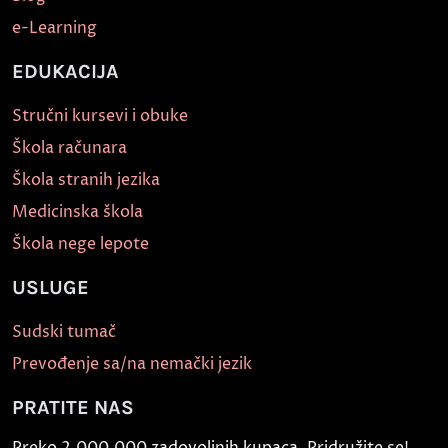
e-Learning
EDUKACIJA
Stručni kursevi i obuke
Škola računara
Škola stranih jezika
Medicinska škola
Škola nege lepote
USLUGE
Sudski tumač
Prevođenje sa/na nemački jezik
PRATITE NAS
Preko 2.000.000 zadovoljnih kupaca. Pridružite se!