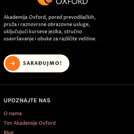
Akademija Oxford, pored prevodilačkih,
pruža i raznovrsne obrazovne usluge,
uključujući kurseve jezika, stručno
usavršavanje i obuke za različite veštine.
SARAĐUJMO!
UPOZNAJTE NAS
O nama
Tim Akademije Oxford
Blog