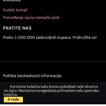
Sudski tumač
Prevođenje sa/na nemački jezik
PRATITE NAS
Preko 2.000.000 zadovoljnih kupaca. Pridružite se!
Politika bezbednosti informacija
Kontakt
Koristimo kolačiće kako bismo poboljšali vaše iskustvo
na sajtu. Nastavkom pregledanja prihvatate našu upotrebu
kolačića.
© Akademija Oxford 2026.
U redu