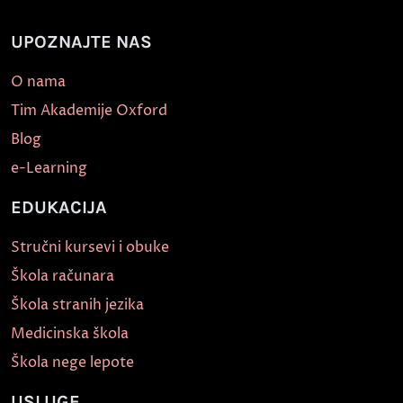
UPOZNAJTE NAS
O nama
Tim Akademije Oxford
Blog
e-Learning
EDUKACIJA
Stručni kursevi i obuke
Škola računara
Škola stranih jezika
Medicinska škola
Škola nege lepote
USLUGE