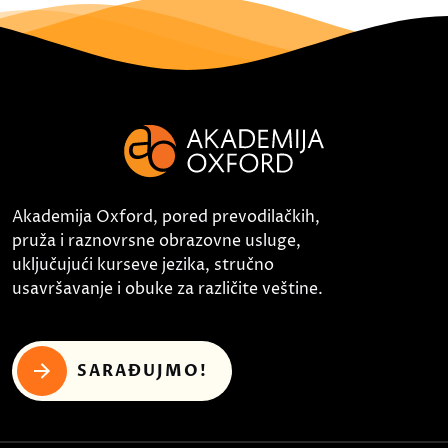
Akademija Oxford, pored prevodilačkih,
pruža i raznovrsne obrazovne usluge,
uključujući kurseve jezika, stručno
usavršavanje i obuke za različite veštine.
SARAĐUJMO!