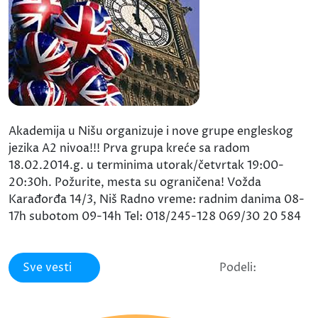
Akademija u Nišu organizuje i nove grupe engleskog
jezika A2 nivoa!!! Prva grupa kreće sa radom
18.02.2014.g. u terminima utorak/četvrtak 19:00-
20:30h. Požurite, mesta su ograničena! Vožda
Karađorđa 14/3, Niš Radno vreme: radnim danima 08-
17h subotom 09-14h Tel: 018/245-128 069/30 20 584
Sve vesti
Podeli: