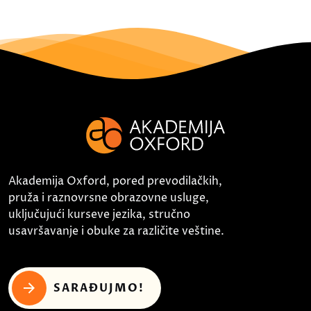
Akademija Oxford, pored prevodilačkih,
pruža i raznovrsne obrazovne usluge,
uključujući kurseve jezika, stručno
usavršavanje i obuke za različite veštine.
SARAĐUJMO!