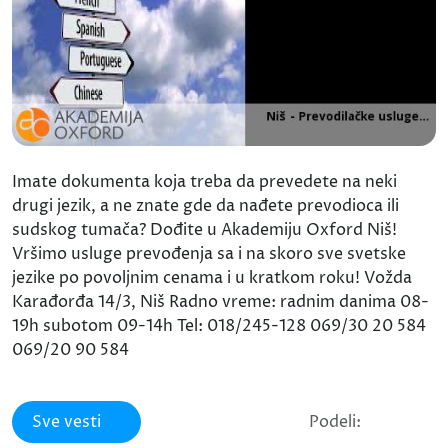
Imate dokumenta koja treba da prevedete na neki
drugi jezik, a ne znate gde da nađete prevodioca ili
sudskog tumača? Dođite u Akademiju Oxford Niš!
Vršimo usluge prevođenja sa i na skoro sve svetske
jezike po povoljnim cenama i u kratkom roku! Vožda
Karađorđa 14/3, Niš Radno vreme: radnim danima 08-
19h subotom 09-14h Tel: 018/245-128 069/30 20 584
069/20 90 584
Sve vesti
Podeli: