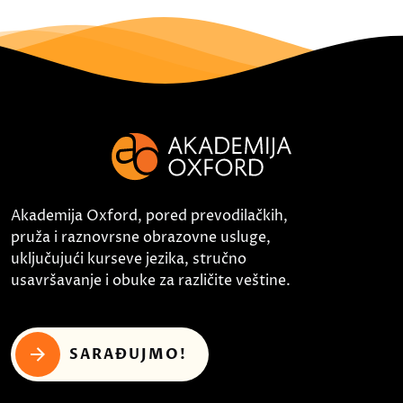
Akademija Oxford, pored prevodilačkih,
pruža i raznovrsne obrazovne usluge,
uključujući kurseve jezika, stručno
usavršavanje i obuke za različite veštine.
SARAĐUJMO!