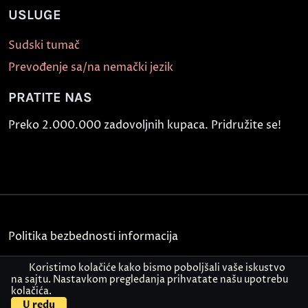
USLUGE
Sudski tumač
Prevođenje sa/na nemački jezik
PRATITE NAS
Preko 2.000.000 zadovoljnih kupaca. Pridružite se!
Politika bezbednosti informacija
Kontakt
Koristimo kolačiće kako bismo poboljšali vaše iskustvo
na sajtu. Nastavkom pregledanja prihvatate našu upotrebu
kolačića.
© Akademija Oxford 2026.
U redu