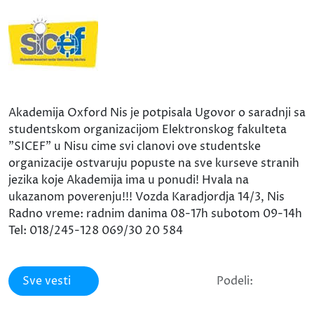
Akademija Oxford Nis je potpisala Ugovor o saradnji sa
studentskom organizacijom Elektronskog fakulteta
"SICEF" u Nisu cime svi clanovi ove studentske
organizacije ostvaruju popuste na sve kurseve stranih
jezika koje Akademija ima u ponudi! Hvala na
ukazanom poverenju!!! Vozda Karadjordja 14/3, Nis
Radno vreme: radnim danima 08-17h subotom 09-14h
Tel: 018/245-128 069/30 20 584
Sve vesti
Podeli: