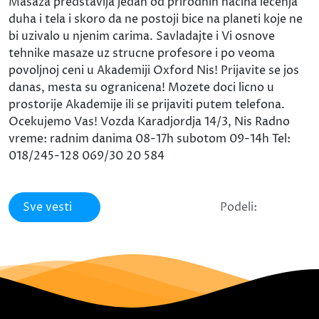
Masaza predstavlja jedan od prirodnih nacina lecenja
duha i tela i skoro da ne postoji bice na planeti koje ne
bi uzivalo u njenim carima. Savladajte i Vi osnove
tehnike masaze uz strucne profesore i po veoma
povoljnoj ceni u Akademiji Oxford Nis! Prijavite se jos
danas, mesta su ogranicena! Mozete doci licno u
prostorije Akademije ili se prijaviti putem telefona.
Ocekujemo Vas! Vozda Karadjordja 14/3, Nis Radno
vreme: radnim danima 08-17h subotom 09-14h Tel:
018/245-128 069/30 20 584
Sve vesti
Podeli: