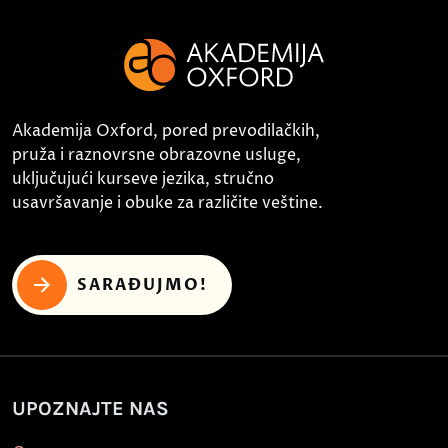
Akademija Oxford, pored prevodilačkih,
pruža i raznovrsne obrazovne usluge,
uključujući kurseve jezika, stručno
usavršavanje i obuke za različite veštine.
SARAĐUJMO!
UPOZNAJTE NAS