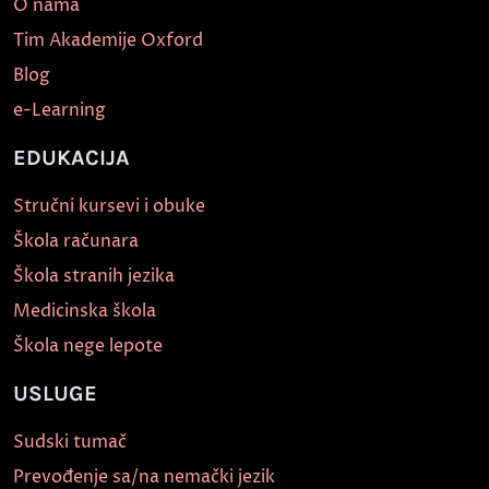
O nama
Tim Akademije Oxford
Blog
e-Learning
EDUKACIJA
Stručni kursevi i obuke
Škola računara
Škola stranih jezika
Medicinska škola
Škola nege lepote
USLUGE
Sudski tumač
Prevođenje sa/na nemački jezik