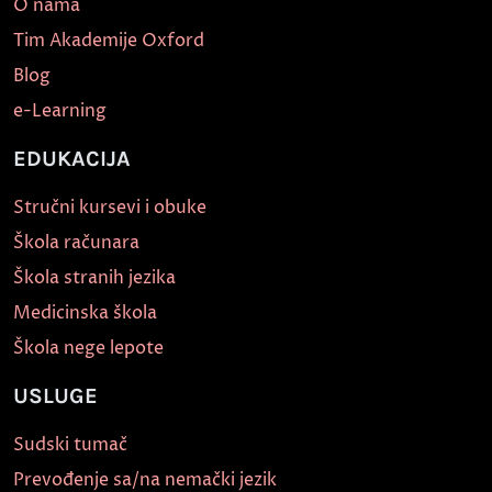
O nama
Tim Akademije Oxford
Blog
e-Learning
EDUKACIJA
Stručni kursevi i obuke
Škola računara
Škola stranih jezika
Medicinska škola
Škola nege lepote
USLUGE
Sudski tumač
Prevođenje sa/na nemački jezik