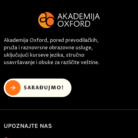
Akademija Oxford, pored prevodilačkih,
pruža i raznovrsne obrazovne usluge,
uključujući kurseve jezika, stručno
usavršavanje i obuke za različite veštine.
SARAĐUJMO!
UPOZNAJTE NAS