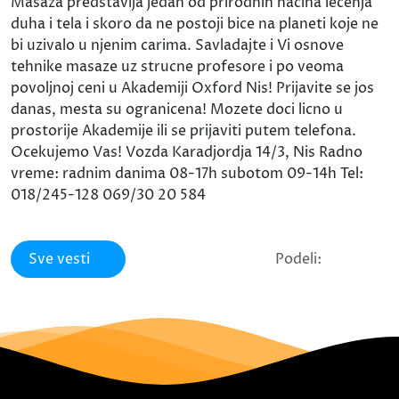
Masaza predstavlja jedan od prirodnih nacina lecenja
duha i tela i skoro da ne postoji bice na planeti koje ne
bi uzivalo u njenim carima. Savladajte i Vi osnove
tehnike masaze uz strucne profesore i po veoma
povoljnoj ceni u Akademiji Oxford Nis! Prijavite se jos
danas, mesta su ogranicena! Mozete doci licno u
prostorije Akademije ili se prijaviti putem telefona.
Ocekujemo Vas! Vozda Karadjordja 14/3, Nis Radno
vreme: radnim danima 08-17h subotom 09-14h Tel:
018/245-128 069/30 20 584
Sve vesti
Podeli: