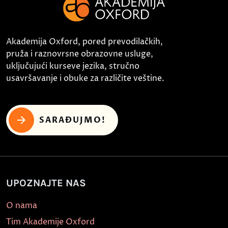
Akademija Oxford, pored prevodilačkih,
pruža i raznovrsne obrazovne usluge,
uključujući kurseve jezika, stručno
usavršavanje i obuke za različite veštine.
SARAĐUJMO!
UPOZNAJTE NAS
O nama
Tim Akademije Oxford