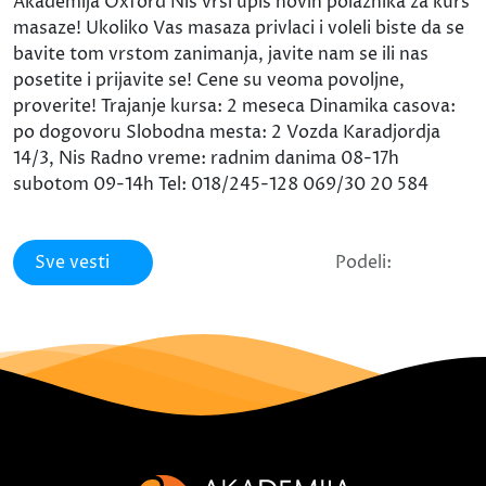
Akademija Oxford Nis vrsi upis novih polaznika za kurs
masaze! Ukoliko Vas masaza privlaci i voleli biste da se
bavite tom vrstom zanimanja, javite nam se ili nas
posetite i prijavite se! Cene su veoma povoljne,
proverite! Trajanje kursa: 2 meseca Dinamika casova:
po dogovoru Slobodna mesta: 2 Vozda Karadjordja
14/3, Nis Radno vreme: radnim danima 08-17h
subotom 09-14h Tel: 018/245-128 069/30 20 584
Sve vesti
Podeli: