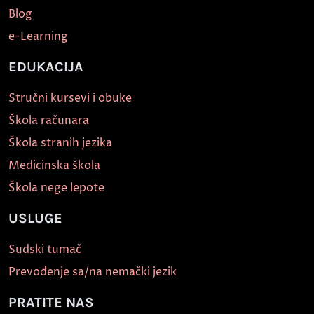
Blog
e-Learning
EDUKACIJA
Stručni kursevi i obuke
Škola računara
Škola stranih jezika
Medicinska škola
Škola nege lepote
USLUGE
Sudski tumač
Prevođenje sa/na nemački jezik
PRATITE NAS