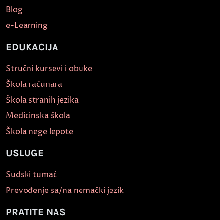
Blog
e-Learning
EDUKACIJA
Stručni kursevi i obuke
Škola računara
Škola stranih jezika
Medicinska škola
Škola nege lepote
USLUGE
Sudski tumač
Prevođenje sa/na nemački jezik
PRATITE NAS