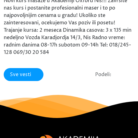
Novi kurs masaze u Akademiji Oxford Nis!!! Zavrsite
nas kurs i postanite profesionalni maser i to po
najpovoljnijim cenama u gradu! Ukoliko ste
zainteresovani, ocekujemo Vas poziv ili posetu!
Trajanje kursa: 2 meseca Dinamika casova: 3 x 135 min
nedeljno Vozda Karadjordja 14/3, Nis Radno vreme:
radnim danima 08-17h subotom 09-14h Tel: 018/245-
128 069/30 20 584
Sve vesti
Podeli: