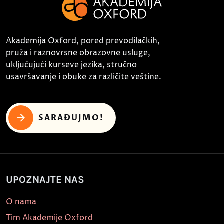
Akademija Oxford, pored prevodilačkih,
pruža i raznovrsne obrazovne usluge,
uključujući kurseve jezika, stručno
usavršavanje i obuke za različite veštine.
SARAĐUJMO!
UPOZNAJTE NAS
O nama
Tim Akademije Oxford