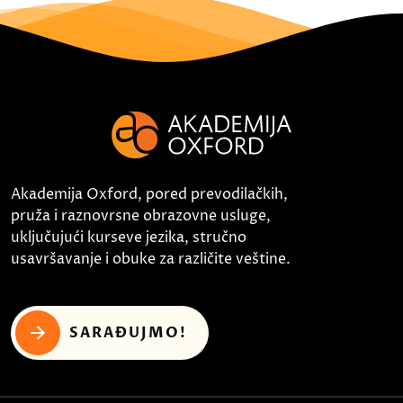
Akademija Oxford, pored prevodilačkih,
pruža i raznovrsne obrazovne usluge,
uključujući kurseve jezika, stručno
usavršavanje i obuke za različite veštine.
SARAĐUJMO!