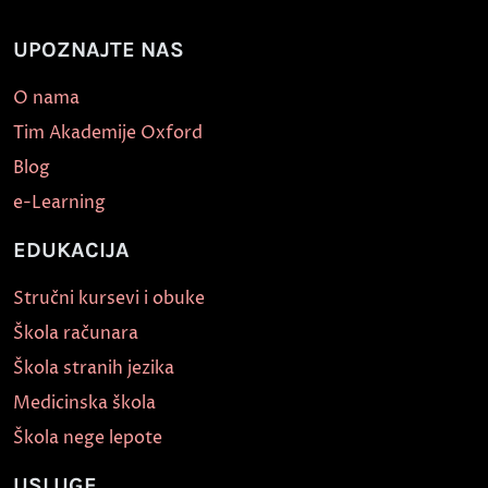
UPOZNAJTE NAS
O nama
Tim Akademije Oxford
Blog
e-Learning
EDUKACIJA
Stručni kursevi i obuke
Škola računara
Škola stranih jezika
Medicinska škola
Škola nege lepote
USLUGE