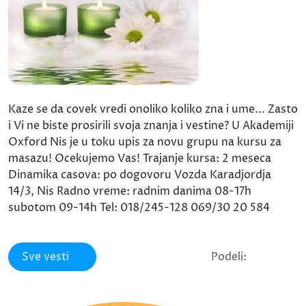
Kaze se da covek vredi onoliko koliko zna i ume... Zasto
i Vi ne biste prosirili svoja znanja i vestine? U Akademiji
Oxford Nis je u toku upis za novu grupu na kursu za
masazu! Ocekujemo Vas! Trajanje kursa: 2 meseca
Dinamika casova: po dogovoru Vozda Karadjordja
14/3, Nis Radno vreme: radnim danima 08-17h
subotom 09-14h Tel: 018/245-128 069/30 20 584
Sve vesti
Podeli: