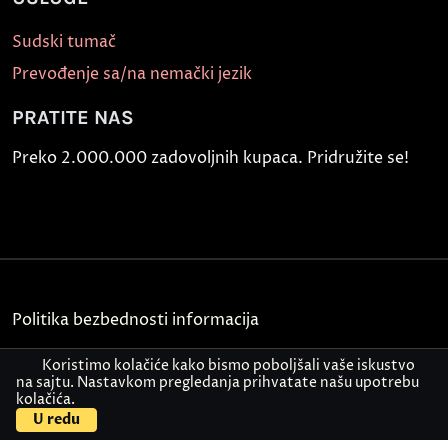
Sudski tumač
Prevođenje sa/na nemački jezik
PRATITE NAS
Preko 2.000.000 zadovoljnih kupaca. Pridružite se!
Politika bezbednosti informacija
Kontakt
Koristimo kolačiće kako bismo poboljšali vaše iskustvo
na sajtu. Nastavkom pregledanja prihvatate našu upotrebu
kolačića.
© Akademija Oxford 2026.
U redu