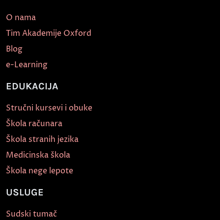
O nama
Tim Akademije Oxford
Blog
e-Learning
EDUKACIJA
Stručni kursevi i obuke
Škola računara
Škola stranih jezika
Medicinska škola
Škola nege lepote
USLUGE
Sudski tumač