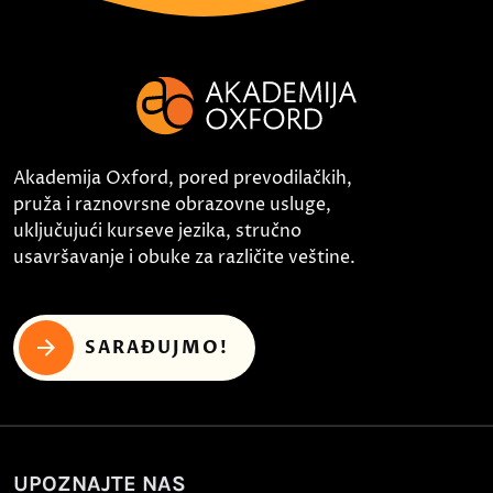
Akademija Oxford, pored prevodilačkih,
pruža i raznovrsne obrazovne usluge,
uključujući kurseve jezika, stručno
usavršavanje i obuke za različite veštine.
SARAĐUJMO!
UPOZNAJTE NAS