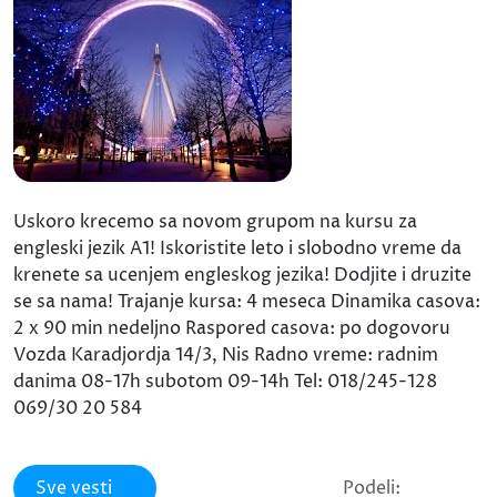
Uskoro krecemo sa novom grupom na kursu za
engleski jezik A1! Iskoristite leto i slobodno vreme da
krenete sa ucenjem engleskog jezika! Dodjite i druzite
se sa nama! Trajanje kursa: 4 meseca Dinamika casova:
2 x 90 min nedeljno Raspored casova: po dogovoru
Vozda Karadjordja 14/3, Nis Radno vreme: radnim
danima 08-17h subotom 09-14h Tel: 018/245-128
069/30 20 584
Sve vesti
Podeli: