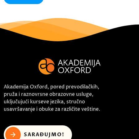
Akademija Oxford, pored prevodilačkih,
pruža i raznovrsne obrazovne usluge,
uključujući kurseve jezika, stručno
usavršavanje i obuke za različite veštine.
SARAĐUJMO!