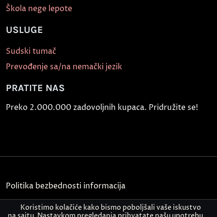
Škola nege lepote
USLUGE
Sudski tumač
Prevođenje sa/na nemački jezik
PRATITE NAS
Preko 2.000.000 zadovoljnih kupaca. Pridružite se!
Politika bezbednosti informacija
Kontakt
Koristimo kolačiće kako bismo poboljšali vaše iskustvo
na sajtu. Nastavkom pregledanja prihvatate našu upotrebu