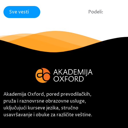
Sve vesti
Podeli:
Akademija Oxford, pored prevodilačkih,
pruža i raznovrsne obrazovne usluge,
uključujući kurseve jezika, stručno
usavršavanje i obuke za različite veštine.