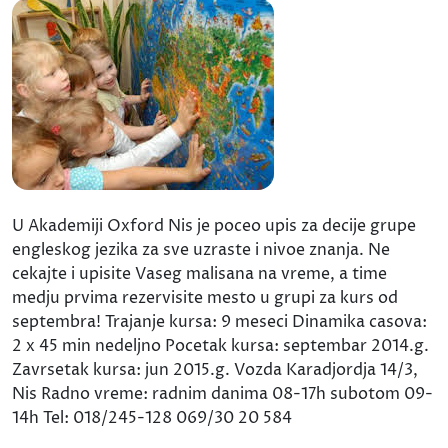
U Akademiji Oxford Nis je poceo upis za decije grupe
engleskog jezika za sve uzraste i nivoe znanja. Ne
cekajte i upisite Vaseg malisana na vreme, a time
medju prvima rezervisite mesto u grupi za kurs od
septembra! Trajanje kursa: 9 meseci Dinamika casova:
2 x 45 min nedeljno Pocetak kursa: septembar 2014.g.
Zavrsetak kursa: jun 2015.g. Vozda Karadjordja 14/3,
Nis Radno vreme: radnim danima 08-17h subotom 09-
14h Tel: 018/245-128 069/30 20 584