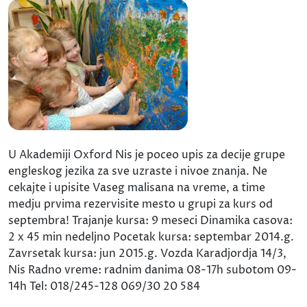
U Akademiji Oxford Nis je poceo upis za decije grupe
engleskog jezika za sve uzraste i nivoe znanja. Ne
cekajte i upisite Vaseg malisana na vreme, a time
medju prvima rezervisite mesto u grupi za kurs od
septembra! Trajanje kursa: 9 meseci Dinamika casova:
2 x 45 min nedeljno Pocetak kursa: septembar 2014.g.
Zavrsetak kursa: jun 2015.g. Vozda Karadjordja 14/3,
Nis Radno vreme: radnim danima 08-17h subotom 09-
14h Tel: 018/245-128 069/30 20 584