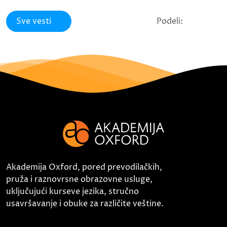
Sve vesti
Podeli:
Akademija Oxford, pored prevodilačkih,
pruža i raznovrsne obrazovne usluge,
uključujući kurseve jezika, stručno
usavršavanje i obuke za različite veštine.