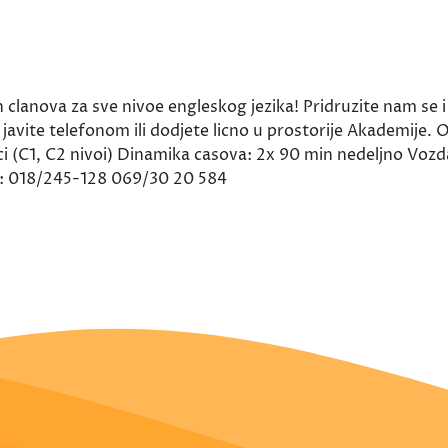
clanova za sve nivoe engleskog jezika! Pridruzite nam se i
 javite telefonom ili dodjete licno u prostorije Akademije.
seci (C1, C2 nivoi) Dinamika casova: 2x 90 min nedeljno Voz
: 018/245-128 069/30 20 584