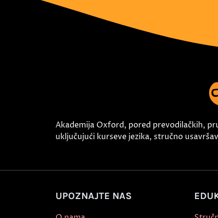
Akademija Oxford, pored prevodilačkih, pr
uključujući kurseve jezika, stručno usavršava
UPOZNAJTE NAS
EDUK
O nama
Stručn