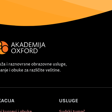
uža i raznovrsne obrazovne usluge,
nje i obuke za različite veštine.
ACIJA
USLUGE
i kursevi i obuke
Sudski tumač