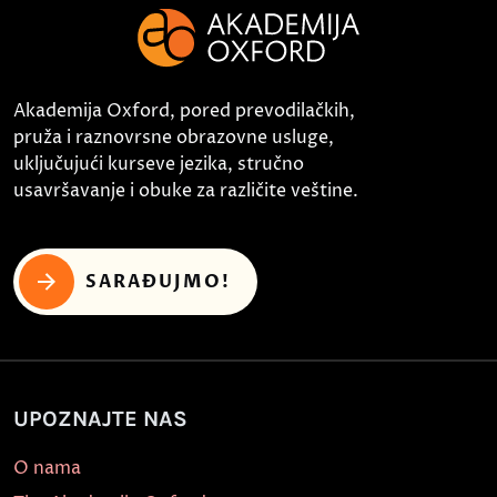
Akademija Oxford, pored prevodilačkih,
pruža i raznovrsne obrazovne usluge,
uključujući kurseve jezika, stručno
usavršavanje i obuke za različite veštine.
SARAĐUJMO!
UPOZNAJTE NAS
O nama