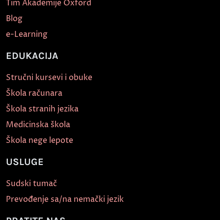
Tim Akademije Oxford
Blog
e-Learning
EDUKACIJA
Stručni kursevi i obuke
Škola računara
Škola stranih jezika
Medicinska škola
Škola nege lepote
USLUGE
Sudski tumač
Prevođenje sa/na nemački jezik