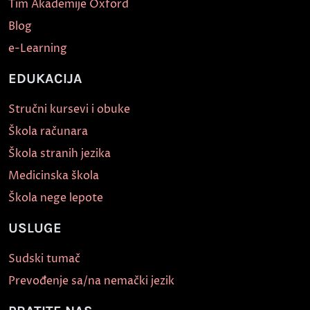
Tim Akademije Oxford
Blog
e-Learning
EDUKACIJA
Stručni kursevi i obuke
Škola računara
Škola stranih jezika
Medicinska škola
Škola nege lepote
USLUGE
Sudski tumač
Prevođenje sa/na nemački jezik