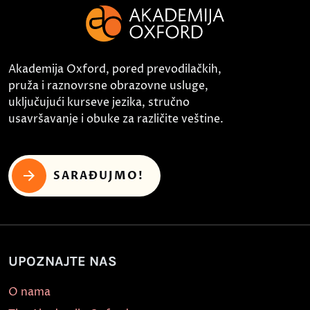
Akademija Oxford, pored prevodilačkih,
pruža i raznovrsne obrazovne usluge,
uključujući kurseve jezika, stručno
usavršavanje i obuke za različite veštine.
SARAĐUJMO!
UPOZNAJTE NAS
O nama