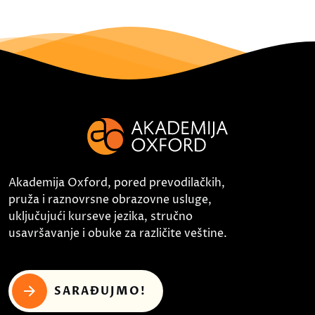
Akademija Oxford, pored prevodilačkih,
pruža i raznovrsne obrazovne usluge,
uključujući kurseve jezika, stručno
usavršavanje i obuke za različite veštine.
SARAĐUJMO!