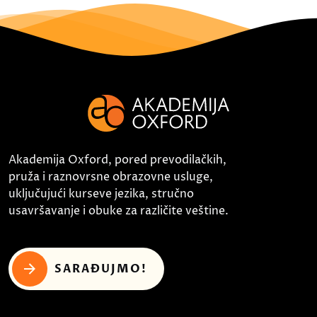
Akademija Oxford, pored prevodilačkih,
pruža i raznovrsne obrazovne usluge,
uključujući kurseve jezika, stručno
usavršavanje i obuke za različite veštine.
SARAĐUJMO!