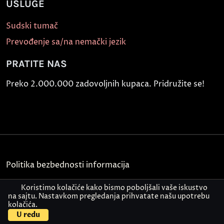
USLUGE
Sudski tumač
Prevođenje sa/na nemački jezik
PRATITE NAS
Preko 2.000.000 zadovoljnih kupaca. Pridružite se!
Politika bezbednosti informacija
Kontakt
Koristimo kolačiće kako bismo poboljšali vaše iskustvo
na sajtu. Nastavkom pregledanja prihvatate našu upotrebu
kolačića.
© Akademija Oxford 2026.
U redu