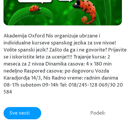
Akademija Oxford Nis organizuje ubrzane i
individualne kurseve spanskog jezika za sve nivoe!
Volite spanski jezik? Zašto da ga i ne govorite? Prijavite
se i iskoristite leto za ucenje!!!! Trajanje kursa: 2
meseca za 2 nivoa Dinamika casova: 4 x 180 min
nedeljno Raspored casova: po dogovoru Vozda
Karadjordja 14/3, Nis Radno vreme: radnim danima
08-17h subotom 09-14h Tel: 018/245-128 069/30 20
584
Sve vesti
Podeli: