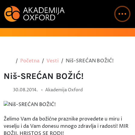
Početna
Vesti
Niš-SREĆAN BOŽIĆ!
Niš-SREĆAN BOŽIĆ!
•
30.08.2014.
Akademija Oxford
Želimo Vam da božićne praznike provedete u miru i
veselju i da Vam donesu mnogo zdravlja i radosti! MIR
BOŽJI, HRISTOS SE RODI!