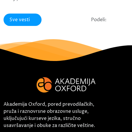
Sve vesti
Podeli:
Akademija Oxford, pored prevodilačkih,
pruža i raznovrsne obrazovne usluge,
uključujući kurseve jezika, stručno
usavršavanje i obuke za različite veštine.