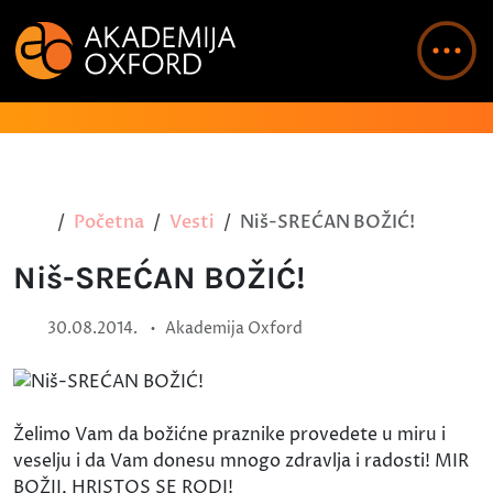
Početna
Vesti
Niš-SREĆAN BOŽIĆ!
Niš-SREĆAN BOŽIĆ!
•
30.08.2014.
Akademija Oxford
Želimo Vam da božićne praznike provedete u miru i
veselju i da Vam donesu mnogo zdravlja i radosti! MIR
BOŽJI, HRISTOS SE RODI!