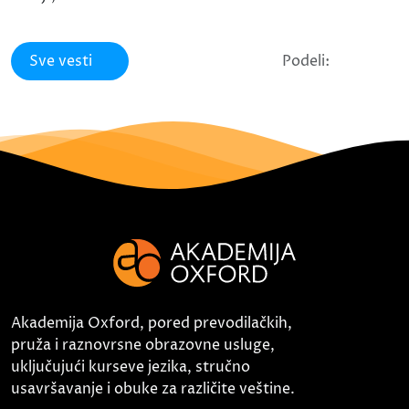
Sve vesti
Podeli:
Akademija Oxford, pored prevodilačkih,
pruža i raznovrsne obrazovne usluge,
uključujući kurseve jezika, stručno
usavršavanje i obuke za različite veštine.