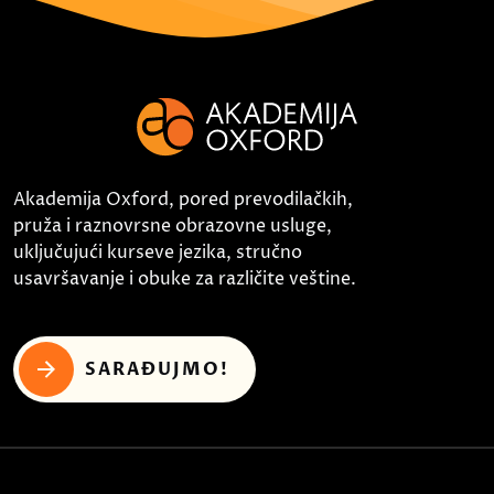
Akademija Oxford, pored prevodilačkih,
pruža i raznovrsne obrazovne usluge,
uključujući kurseve jezika, stručno
usavršavanje i obuke za različite veštine.
SARAĐUJMO!