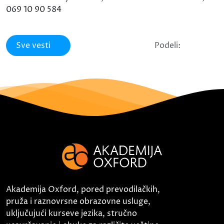
069 10 90 584
Sve vesti
Podeli:
Akademija Oxford, pored prevodilačkih,
pruža i raznovrsne obrazovne usluge,
uključujući kurseve jezika, stručno