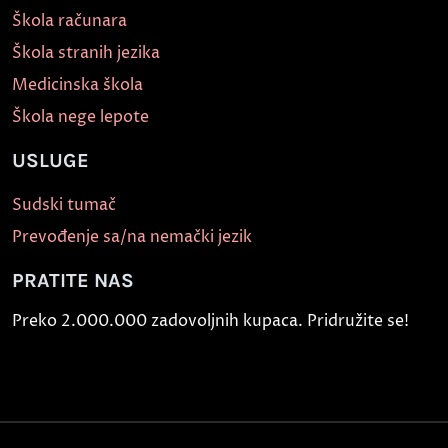
Škola računara
Škola stranih jezika
Medicinska škola
Škola nege lepote
USLUGE
Sudski tumač
Prevođenje sa/na nemački jezik
PRATITE NAS
Preko 2.000.000 zadovoljnih kupaca. Pridružite se!